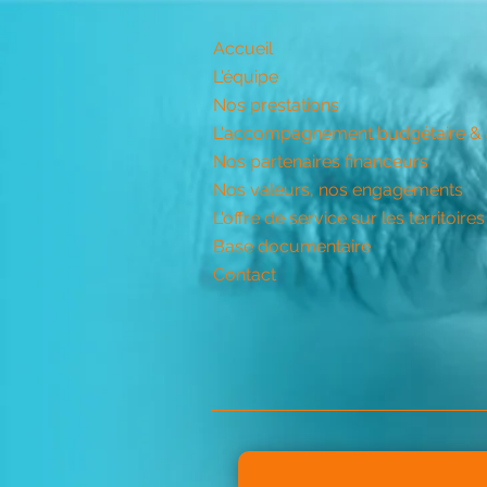
Accueil
L'équipe
Nos prestations
L'accompagnement budgétaire & a
Nos partenaires financeurs
Nos valeurs, nos engagements
L'offre de service sur les territoires
Base documentaire
Contact